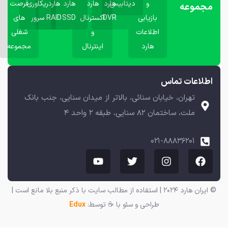
و
دیتابیس
هارد
هارد
هارد
هارد
ریکاوری
فرصت
مجموعه
بازیابی
DVR
اکسترنال
SSD
RAID
سرور
های
اطلاعات
و
شغلی
هارد
اینترنال
مجموعه
اطلاعات تماس
تهران، خیابان سنائی، بالاتر از میدان سنایی، جنب بانک
ملت، ساختمان ۸۲ سنایی، طبقه ۲ واحد ۴
۰۲۱-۸۸۸۳۶۲۰۱
© ایران هارد ۲۰۲۴ | استفاده از مطالب سایت با ذکر منبع بلا مانع است |
طراحی و سئو با ☕ توسط:
Edux