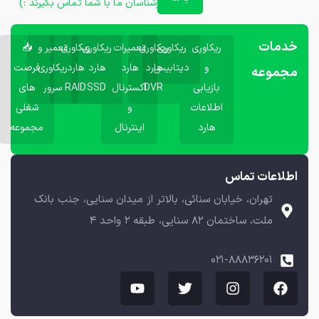
کارشناسان ما با شما تماس بگیرند :)
خدمات
ریکاوری
ریکاوری
ریکاوری
تعمیرات
ریکاوری
ریکاوری
تعمیر و
📥
و
دیتابیس
هارد
هارد
هارد
هارد
ریکاوری
فرصت
مجموعه
بازیابی
DVR
اکسترنال
SSD
RAID
سرور
های
اطلاعات
و
شغلی
هارد
اینترنال
مجموعه
اطلاعات تماس
تهران، خیابان سنائی، بالاتر از میدان سنایی، جنب بانک
ملت، ساختمان ۸۲ سنایی، طبقه ۲ واحد ۴
۰۲۱-۸۸۸۳۶۲۰۱