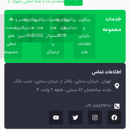
کارشناسان ما با شما تماس بگیرند :)
خدمات
ریکاوری
ریکاوری
ریکاوری
تعمیرات
ریکاوری
ریکاوری
تعمیر و
📥
و
دیتابیس
هارد
هارد
هارد
هارد
ریکاوری
فرصت
مجموعه
بازیابی
DVR
اکسترنال
SSD
RAID
سرور
های
اطلاعات
و
شغلی
هارد
اینترنال
مجموعه
اطلاعات تماس
تهران، خیابان سنائی، بالاتر از میدان سنایی، جنب بانک
ملت، ساختمان ۸۲ سنایی، طبقه ۲ واحد ۴
۰۲۱-۸۸۸۳۶۲۰۱